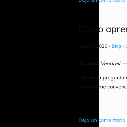
Cómo aprend
15 junio 2026 -
Blog
- 
Por Joan Vendrell —
Esta es la pregunta
fotos no me convenc
Deja un comentario