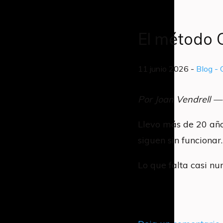
El método C
11 junio 2026 -
Blog
- 
Por Joan Vendrell —
Llevo más de 20 años
siguen sin funcionar
Lo que falta casi nun