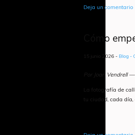
Deja un comentario
Cómo empez
15 junio 2026 -
Blog
- 
Por Joan Vendrell —
La fotografía de call
tu ciudad, cada día,
Deja un comentario