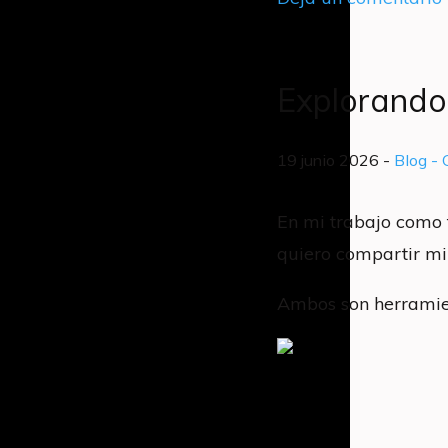
Explorando 
19 junio 2026 -
Blog
- 
En mi trabajo como f
quiero compartir mi 
Ambos son herramien