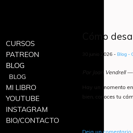
Cómo desarr
CURSOS
PATREON
30 junio 2026 -
Blog
- 
BLOG
Por Joan Vendrell —
BLOG
MI LIBRO
Hay un momento en la
bien, conoces tu cám
YOUTUBE
INSTAGRAM
BIO/CONTACTO
Deja un comentario