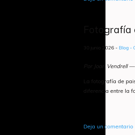
Fotografía 
30 junio 2026 -
Blog
- 
Por Joan Vendrell —
La fotografía de pa
diferencia entre la 
Deja un comentario