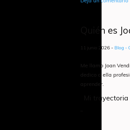
Deja un comentario
Quién es Jo
11 junio 2026 -
Blog
- 
Me llamo Joan Vendr
dedico a ella profe
aprender.
Mi trayectoria
...