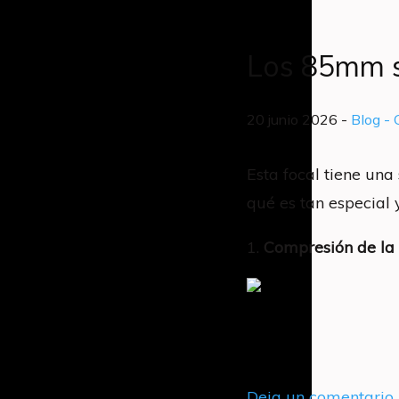
Los 85mm s
20 junio 2026 -
Blog
- 
Esta focal tiene una
qué es tan especial 
1.
Compresión de la 
Deja un comentario