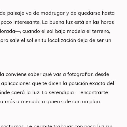
fía de paisaje va de madrugar y de quedarse hasta
oco interesante. La buena luz está en las horas
orada—, cuando el sol bajo modela el terreno,
ora sale el sol en tu localización deja de ser un
da conviene saber qué vas a fotografiar, desde
aplicaciones que te dicen la posición exacta del
dónde caerá la luz. La serendipia —encontrarte
ga más a menudo a quien sale con un plan.
os nocturnas. Te permite trabajar con poca luz sin