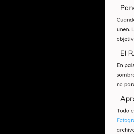
Pan
Cuando
unen. 
objeti
El 
En pai
sombra
no para
Apr
Todo e
Fotogr
archiv