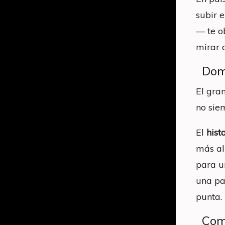
subir 
— te o
mirar 
Dom
El gra
no sie
El
his
más al
para u
una pa
punta.
Com