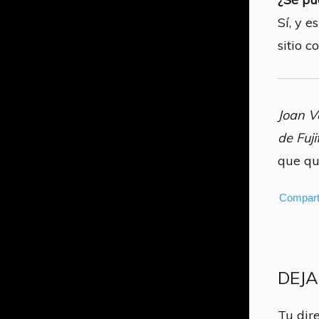
Sí, y 
sitio c
Joan V
de Fuji
que qu
Compart
DEJ
Tu dir