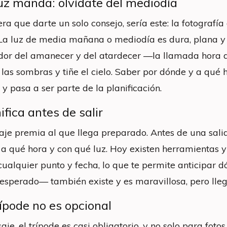
uz manda: olvídate del mediodía
iera que darte un solo consejo, sería este: la fotogra
 La luz de media mañana o mediodía es dura, plana y p
dor del amanecer y del atardecer —la llamada hora d
las sombras y tiñe el cielo. Saber por dónde y a qué h
 y pasa a ser parte de la planificación.
ifica antes de salir
saje premia al que llega preparado. Antes de una sali
 a qué hora y con qué luz. Hoy existen herramientas y 
 cualquier punto y fecha, lo que te permite anticipar 
nesperado— también existe y es maravillosa, pero lle
rípode no es opcional
aje, el trípode es casi obligatorio, y no solo para fot