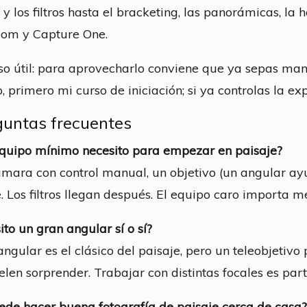
y los filtros hasta el bracketing, las panorámicas, la 
oom y Capture One.
so útil: para aprovecharlo conviene que ya sepas m
, primero mi curso de iniciación; si ya controlas la exp
guntas frecuentes
quipo mínimo necesito para empezar en paisaje?
mara con control manual, un objetivo (un angular ayud
. Los filtros llegan después. El equipo caro importa m
to un gran angular sí o sí?
 angular es el clásico del paisaje, pero un teleobjeti
elen sorprender. Trabajar con distintas focales es part
ede hacer buena fotografía de paisaje cerca de casa?