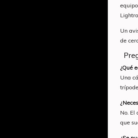
equipo 
Lightr
Un avi
de cero
Pre
¿Qué e
Una cá
trípode
¿Necesi
No. El
que su
¿Se pu