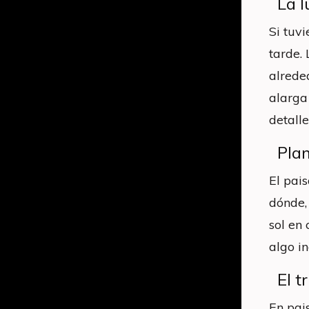
La l
Si tuv
tarde.
alrede
alarga 
detalle
Plan
El pai
dónde,
sol en
algo i
El t
En pais