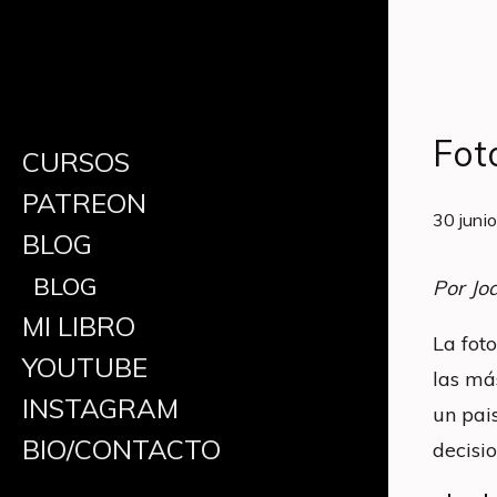
Fot
CURSOS
PATREON
30 juni
BLOG
BLOG
Por Jo
MI LIBRO
La fot
YOUTUBE
las má
INSTAGRAM
un pai
BIO/CONTACTO
decisi