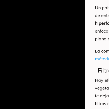
Un pai
de ent
hiperf
enfocan
plana 
La com
métod
Filt
Hay ef
vegeta
te dej
filtros