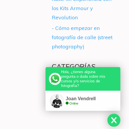
los Kits Armour y
Revolution
- Cómo empezar en
fotografía de calle (street
photography)
CATEGORÍAS
Hola, ¿tienes alguna
pregunta o duda sobre mis
- Blog
cursos y/o servicios de
fotografía?
Joan Vendrell
Online