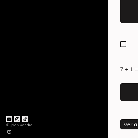
7 + 1 
Ver a
© Joan Vendrell