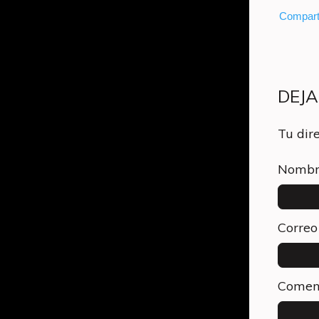
Compart
DEJ
Tu dir
Nombr
Correo
Comen