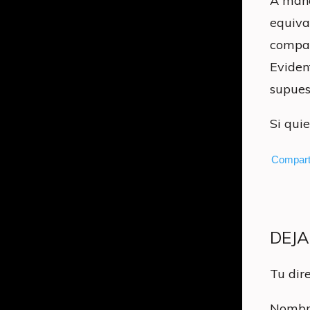
A mano
equiva
compar
Eviden
supues
Si qui
Compart
DEJ
Tu dir
Nombr