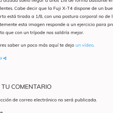
 alzada suelo llegar a unos 1/8 de forma bastante ef
lentes. Cabe decir que la Fuji X-T4 dispone de un bue
to está tirada a 1/8, con una postura corporal no de lo
temente esta imagen responde a un ejercicio para prac
to que con un trípode nos saldría mejor.
eres saber un poco más aquí te dejo
un vídeo
.
ir
A TU COMENTARIO
ección de correo electrónico no será publicada.
e