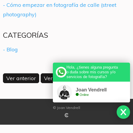
- Cómo empezar en fotografía de calle (street
photography)
CATEGORÍAS
- Blog
Hola, ¿tienes alguna pregunta
o duda sobre mis cursos y/o
servicios de fotografía?
Ver anterior
Ver siguiente
Joan Vendrell
Online
© Joan Vendrell