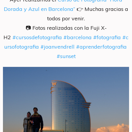
Dorada y Azul en Barcelona”
👉 Muchas gracias a
todos por venir.
📷 Fotos realizadas con la Fuji X-
H2
#cursosdefotografia
#barcelona
#fotografia
#c
ursofotografia
#joanvendrell
#aprenderfotografia
#sunset